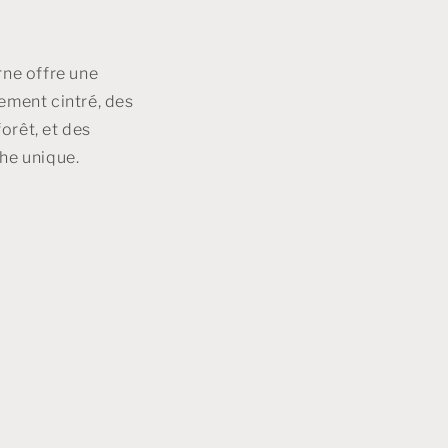
rne offre une
ement cintré, des
orêt, et des
che unique.