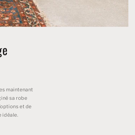
ge
êtes maintenant
giné sa robe
options et de
e idéale.