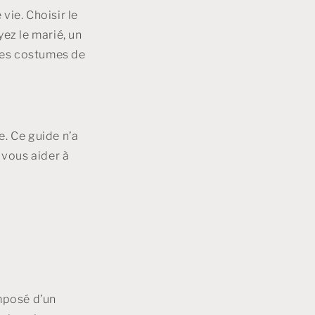
vie. Choisir le
yez le marié, un
 les costumes de
e. Ce guide n’a
 vous aider à
mposé d’un