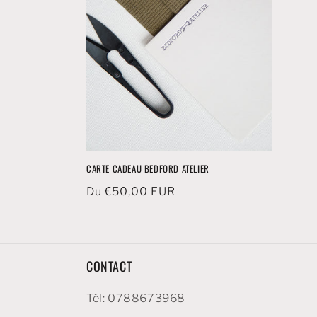
t
i
o
n
:
CARTE CADEAU BEDFORD ATELIER
Prix
Du €50,00 EUR
habituel
CONTACT
Tél: 0788673968